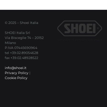
© 2025 – Shoei Italia
SHOEI Italia Srl
Via Bisceglie 74 – 20152
Milano
P.IVA 07445690964
tel +39.02.89054628
fax +39.02.48928522
info@shoei.it
Privacy Policy
|
Cookie Policy