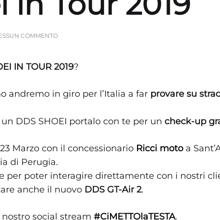
 in Tour 2019
SU
ESSUN COMMENTO
SHOEI
IN
TOUR
EI IN TOUR 2019
?
2019
 andremo in giro per l’Italia a far
provare su strad
à un DDS SHOEI portalo con te per un
check-up gr
o 23 Marzo con il concessionario
Ricci moto
a Sant’
cia di Perugia.
e per poter interagire direttamente con i nostri clie
stare anche il nuovo
DDS GT-Air 2
.
 nostro social stream
#CiMETTOlaTESTA
.