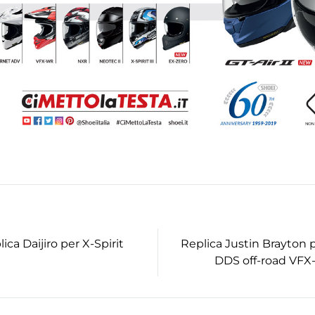
ica Daijiro per X-Spirit
Replica Justin Brayton p
ion
DDS off-road VF