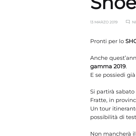
Shoei
13 MARZO 2019
N
Pronti per lo
SHO
Anche quest’anno
gamma 2019
.
E se possiedi gi
Si partirà sabat
Fratte, in provin
Un tour itinerant
possibilità di te
Non mancherà il