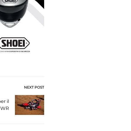
NEXT POST
er il
X-WR