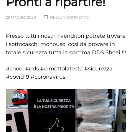
Pronti a ripartire!
SU
29 MAGGIO 2020
NESSUN COMMENTO
PRONTI
A
RIPARTIRE!
Presso tutti i nostri rivenditori potrete trovare
i sottocaschi monouso, così da provare in
totale sicurezza tutta la gamma DDS Shoei !!!
#
shoei
#
dds
#
cimettolatesta
#
sicurezza
#
covid19
#
coronavirus