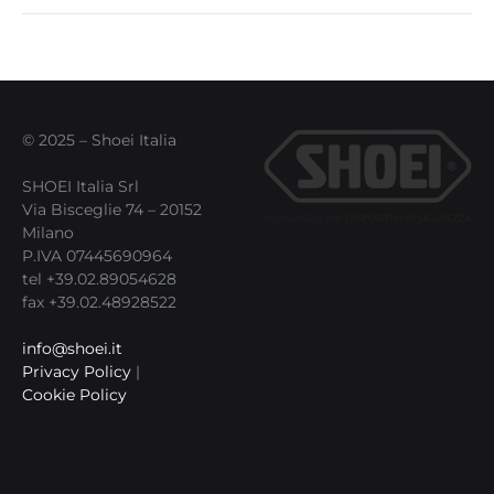
© 2025 – Shoei Italia
SHOEI Italia Srl
Via Bisceglie 74 – 20152
Milano
P.IVA 07445690964
tel +39.02.89054628
fax +39.02.48928522
info@shoei.it
Privacy Policy
|
Cookie Policy