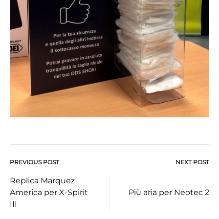
PREVIOUS POST
NEXT POST
Post
Replica Marquez
America per X-Spirit
Più aria per Neotec 2
navigation
III