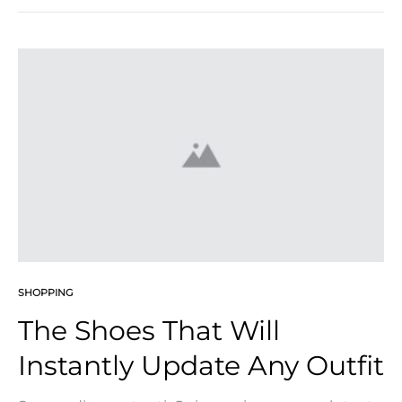
sodales pellentesque, commodo sit amet elit.
Etiam convallis urna id justo faucibus tempor.
Nunc volutpat sem nunc, at faucibus magna
rutrum eget. Nullam bibendum convallis est, quis
facilisis…
SHOPPING
The Shoes That Will
Instantly Update Any Outfit