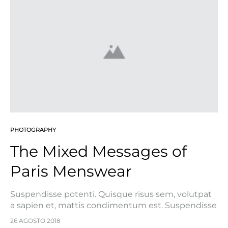
rutrum eget. Nullam bibendum convallis est, quis
facilisis…
PHOTOGRAPHY
The Mixed Messages of
Paris Menswear
Suspendisse potenti. Quisque risus sem, volutpat
a sapien et, mattis condimentum est. Suspendisse
feugiat cursus turpis, et porta lectus euismod
26 AGOSTO 2018
accumsan. Nam felis ipsum, eleifend sit amet