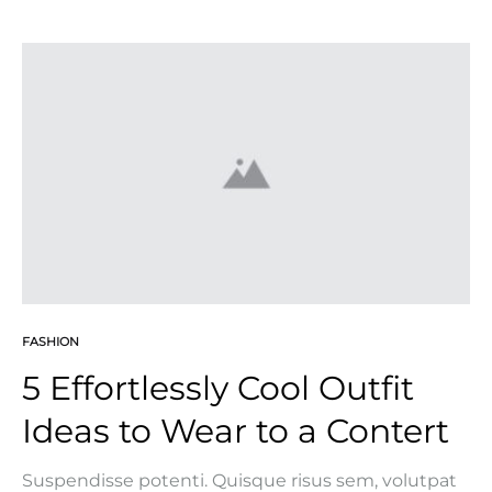
laboris nisi ut aliquip ex ea commodo consequat.
Duis aute irure dolor in reprehenderit in voluptate
velit esse cillum dolore eu fugiat nulla pariatur.
Lorem ipsum dolor…
FASHION
5 Effortlessly Cool Outfit
Ideas to Wear to a Contert
Suspendisse potenti. Quisque risus sem, volutpat