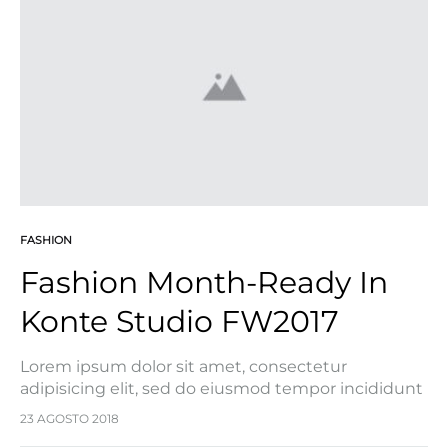
rutrum eget. Nullam bibendum convallis est, quis
facilisis…
FASHION
Fashion Month-Ready In
Konte Studio FW2017
Lorem ipsum dolor sit amet, consectetur
adipisicing elit, sed do eiusmod tempor incididunt
ut labore et dolore magna aliqua. Ut enim ad
23 AGOSTO 2018
minim veniam, quis nostrud exercitation ullamco