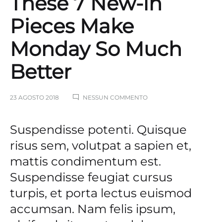
These 7 New-in
Pieces Make
Monday So Much
Better
SU
23 AGOSTO 2018
NESSUN COMMENTO
THESE
7
NEW-
Suspendisse potenti. Quisque
IN
PIECES
risus sem, volutpat a sapien et,
MAKE
mattis condimentum est.
MONDAY
SO
Suspendisse feugiat cursus
MUCH
BETTER
turpis, et porta lectus euismod
accumsan. Nam felis ipsum,